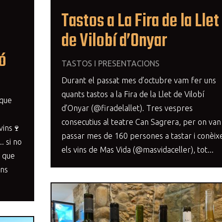
Tastos a La Fira de la Llet
de Vilobí d’Onyar
ló
TASTOS I PRESENTACIONS
Durant el passat mes d’octubre vam fer uns
quants tastos a la Fira de la Llet de Vilobí
 que
d’Onyar (@firadelallet). Tres vespres
consecutius al teatre Can Sagrera, per on van
vins🍷
passar mes de 160 persones a tastar i conèix
. si no
els vins de Mas Vida (@masvidaceller), tot...
 que
ans