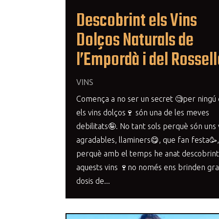
Descobrint els Vins
Dolços Naturals de
l’Empordà i del Rossel
VINS
Comença a no ser un secret 🧐per ningú
els vins dolços🍷 són una de les meves
debilitats🤪. No tant sols perquè són uns 
agradables, llaminers😋, que fan festa🥳,.
perquè amb el temps he anat descobrint
aquests vins 🍷no només ens brinden gr
dosis de...