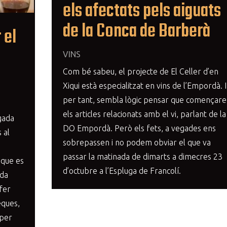
els afectats pels aiguats
de la Conca de Barberà
 el
VINS
Com bé sabeu, el projecte de El Celler d’en
Xiqui està especialitzat en vins de l’Empordà. I
per tant, sembla lògic pensar que començar
els articles relacionats amb el vi, parlant de la
gada
DO Empordà. Però els fets, a vegades ens
 al
sobrepassen i no podem obviar el que va
passar la matinada de dimarts a dimecres 23
 que es
d’octubre a l’Espluga de Francolí.
uda
fer
eques,
 per