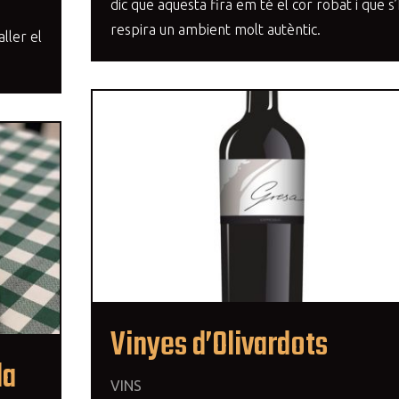
dic que aquesta fira em té el cor robat i que s’
respira un ambient molt autèntic.
ller el
Vinyes d’Olivardots
da
VINS