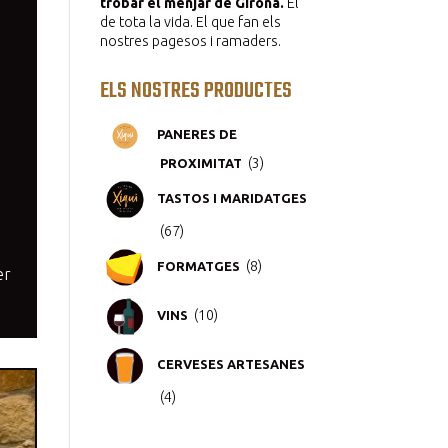
trobar el menjar de Girona.
El
de tota la vida. El que fan els
nostres pagesos i ramaders.
ELS NOSTRES PRODUCTES
PANERES DE
3
3
PROXIMITAT
productes
TASTOS I MARIDATGES
67
67
productes
8
8
FORMATGES
productes
er
10
10
VINS
productes
CERVESES ARTESANES
4
4
productes