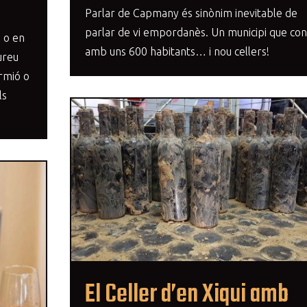
Parlar de Capmany és sinònim inevitable de
parlar de vi empordanès. Un municipi que con
s o en
amb uns 600 habitants… i nou cellers!
ureu
ermió o
ls
El Celler d’en Xiqui amb