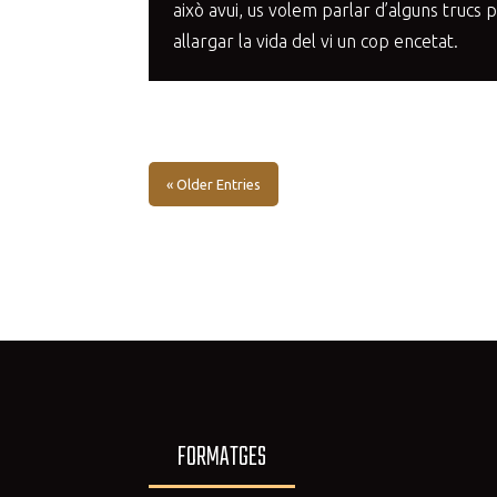
això avui, us volem parlar d’alguns trucs 
allargar la vida del vi un cop encetat.
« Older Entries
FORMATGES