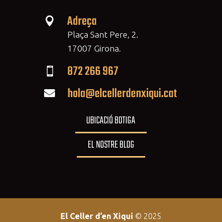
Adreça

Plaça Sant Pere, 2.
17007 Girona.
872 266 967

hola@elcellerdenxiqui.cat

UBICACIÓ BOTIGA
EL NOSTRE BLOG
El Celler d’en Xiqui
© 2025