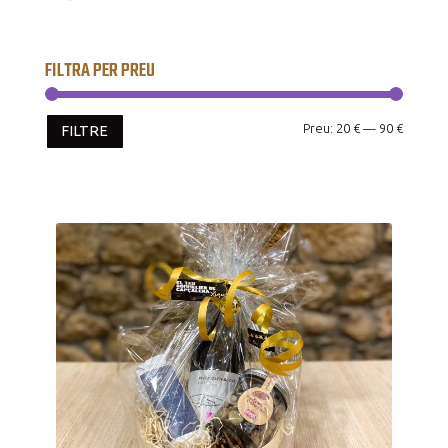
FILTRA PER PREU
Preu
Preu
Preu:
20 €
—
90 €
FILTRE
mínim
màxim