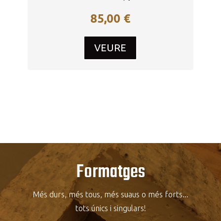
85,00
€
VEURE
Formatges
Més durs, més tous, més suaus o més forts...
tots únics i singulars!