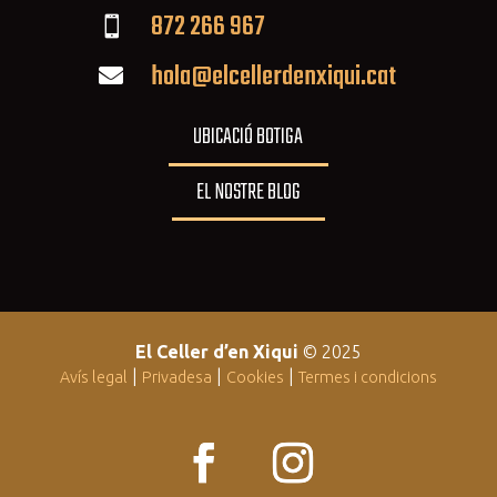
872 266 967

hola@elcellerdenxiqui.cat

UBICACIÓ BOTIGA
EL NOSTRE BLOG
El Celler d’en Xiqui
© 2025
|
|
|
Avís legal
Privadesa
Cookies
Termes i condicions