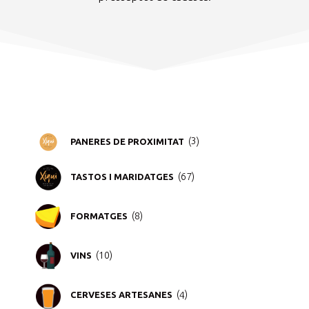
3
3
PANERES DE PROXIMITAT
productes
67
67
TASTOS I MARIDATGES
productes
8
8
FORMATGES
productes
10
10
VINS
productes
4
4
CERVESES ARTESANES
productes