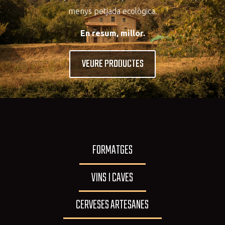
menys petjada ecològica.
En resum, millor.
VEURE PRODUCTES
FORMATGES
VINS I CAVES
CERVESES ARTESANES