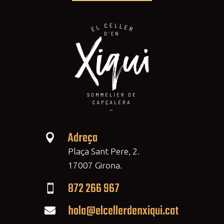
Adreça

Plaça Sant Pere, 2.
17007 Girona.
872 266 967

hola@elcellerdenxiqui.cat
