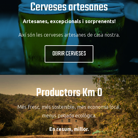
Cerveses artesanes
Artesanes, excepcionals i sorprenents!
Així són les cerveses artesanes de casa nostra.
OBRIR CERVESES
Productors Km 0
Més fresc, més sostenible, més economia local,
menys petjada ecològica.
En resum, millor.