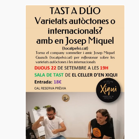
22
set.