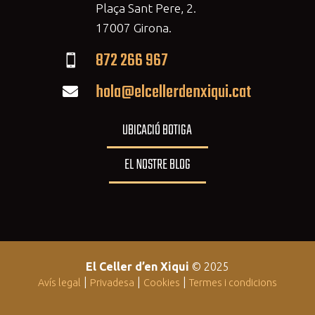
Plaça Sant Pere, 2.
17007 Girona.
872 266 967

hola@elcellerdenxiqui.cat

UBICACIÓ BOTIGA
EL NOSTRE BLOG
El Celler d’en Xiqui
© 2025
|
|
|
Avís legal
Privadesa
Cookies
Termes i condicions