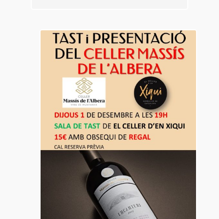
01
des.