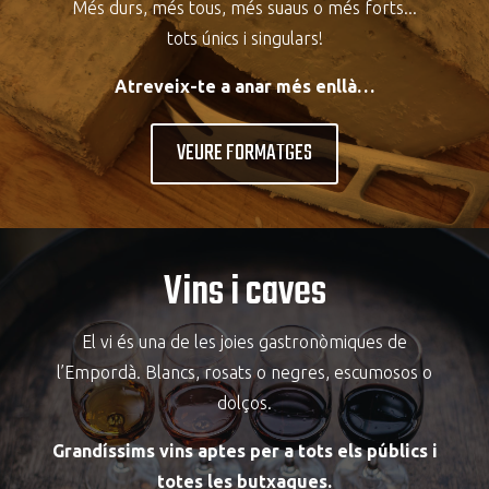
Més durs, més tous, més suaus o més forts...
tots únics i singulars!
Atreveix-te a anar més enllà…
VEURE FORMATGES
Vins i caves
El vi és una de les joies gastronòmiques de
l’Empordà. Blancs, rosats o negres, escumosos o
dolços.
Grandíssims vins aptes per a tots els públics i
totes les butxaques.