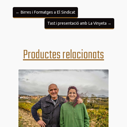
←
Birres i Formatges a El Sindicat
Tast i presentació amb La Vinyeta
→
Productes relacionats
14
des.