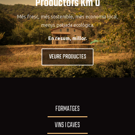
Productors Km 0
Més fresc, més sostenible, més economia local,
menys petjada ecològica.
En resum, millor.
VEURE PRODUCTES
FORMATGES
VINS I CAVES