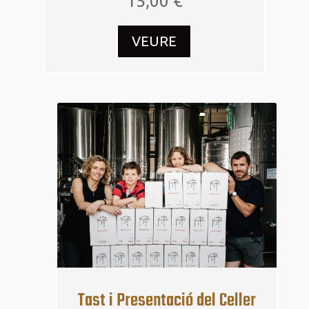
15,00
€
VEURE
18
maig
Tast i Presentació del Celler