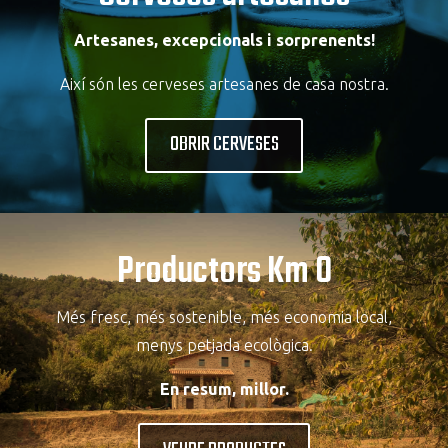
Artesanes, excepcionals i sorprenents!
Així són les cerveses artesanes de casa nostra.
OBRIR CERVESES
Productors Km 0
Més fresc, més sostenible, més economia local,
menys petjada ecològica.
En resum, millor.