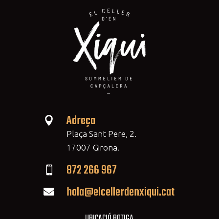
Adreça

Plaça Sant Pere, 2.
17007 Girona.
872 266 967

hola@elcellerdenxiqui.cat

UBICACIÓ BOTIGA