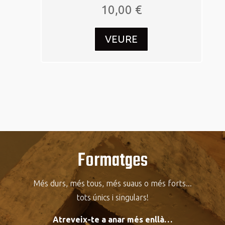
10,00
€
VEURE
Formatges
Més durs, més tous, més suaus o més forts...
tots únics i singulars!
Atreveix-te a anar més enllà…