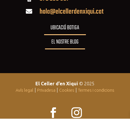
hola@elcellerdenxiqui.cat

UBICACIÓ BOTIGA
EL NOSTRE BLOG
El Celler d’en Xiqui
© 2025
|
|
|
Avís legal
Privadesa
Cookies
Termes i condicions