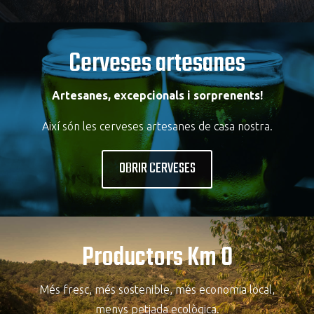
Cerveses artesanes
Artesanes, excepcionals i sorprenents!
Així són les cerveses artesanes de casa nostra.
OBRIR CERVESES
Productors Km 0
Més fresc, més sostenible, més economia local,
menys petjada ecològica.