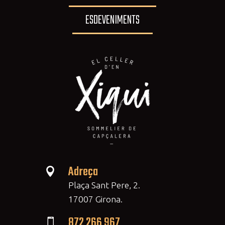
ESDEVENIMENTS
Adreça

Plaça Sant Pere, 2.
17007 Girona.
872 266 967
