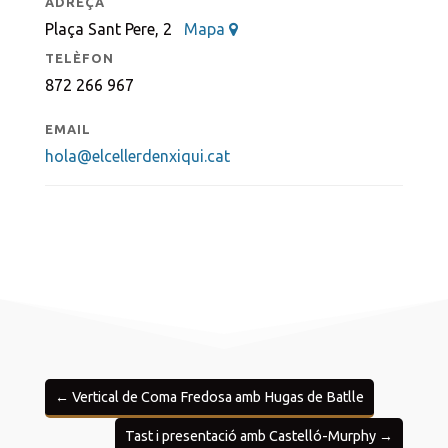
ADREÇA
Plaça Sant Pere, 2
Mapa
TELÈFON
872 266 967
EMAIL
hola@elcellerdenxiqui.cat
←
Vertical de Coma Fredosa amb Hugas de Batlle
Tast i presentació amb Castelló-Murphy
→