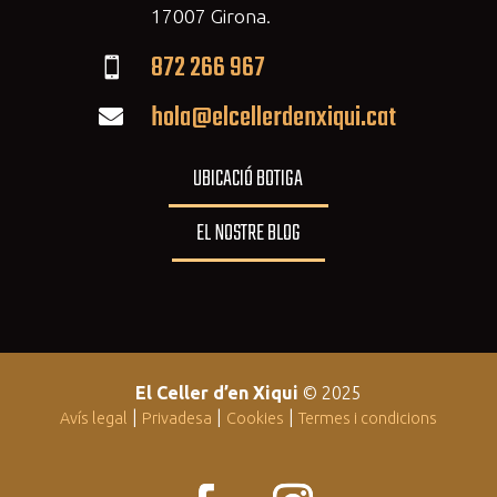
17007 Girona.
872 266 967

hola@elcellerdenxiqui.cat

UBICACIÓ BOTIGA
EL NOSTRE BLOG
El Celler d’en Xiqui
© 2025
|
|
|
Avís legal
Privadesa
Cookies
Termes i condicions