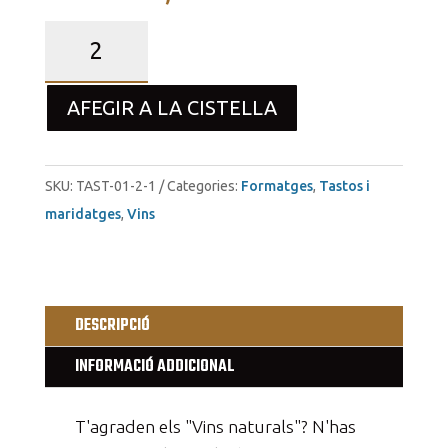
quantitat
de
Tast
AFEGIR A LA CISTELLA
maridat
MÍNIMA
INTERVENCIÓ
SKU:
TAST-01-2-1
Categories:
Formatges
,
Tastos i
(2
maridatges
,
Vins
a
4
persones)
DESCRIPCIÓ
INFORMACIÓ ADDICIONAL
T'agraden els "Vins naturals"? N'has