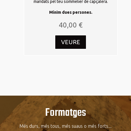
maridats pel teu sommelier de capçalera.
Mínim dues persones.
40,00
€
VEURE
Formatges
Més durs, més tous, més suaus o més forts...