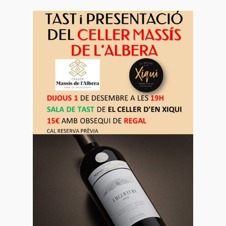
01
des.